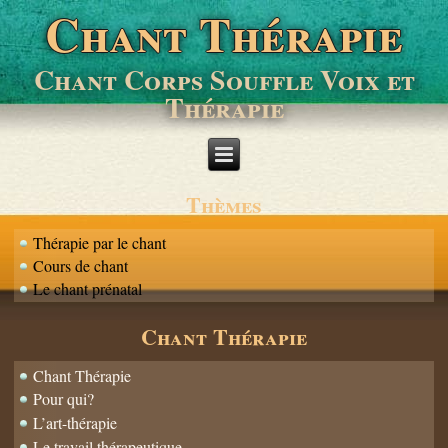
Chant Thérapie
Chant Corps Souffle Voix et
Thérapie
Thèmes
Thérapie par le chant
Cours de chant
Le chant prénatal
Chant Thérapie
Chant Thérapie
Pour qui?
L’art-thérapie
Le travail thérapeutique