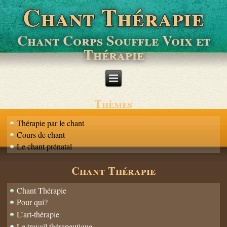
Chant Thérapie
Chant Corps Souffle Voix et
Thérapie
Thèmes
Thérapie par le chant
Cours de chant
Le chant prénatal
Chant Thérapie
Chant Thérapie
Pour qui?
L’art-thérapie
Le travail thérapeutique