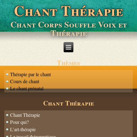
Chant Thérapie
Chant Corps Souffle Voix et
Thérapie
Thèmes
Thérapie par le chant
Cours de chant
Le chant prénatal
Chant Thérapie
Chant Thérapie
Pour qui?
L’art-thérapie
Le travail thérapeutique