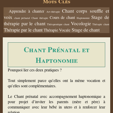
Mots Clés
Chant corps souffle et
Apprendre à chanter
Art-thérapie
voix
Stage de
Cours de chant
chant prénatal
Chant thérapie
Haptonomie
thérapie par le chant
Vocologie
Thérapeutique chant
Thérapie chant
Thérapie par le chant
Stage de chant
Thérapie Vocale
Chant Prénatal et
Haptonomie
Pourquoi lier ces deux pratiques ?
Tout simplement parce qu’elles ont la même vocation et
qu’elles sont complémentaires.
Le Chant prénatal avec accompagnement haptonomique a
pour projet d’inviter les parents (mère et père) à
communiquer avec leur bébé in utero et à renforcer leur
relation.