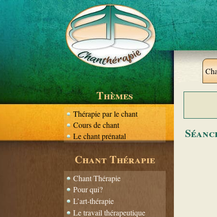
Cha
Thèmes
Thérapie par le chant
Cours de chant
Séance
Le chant prénatal
Chant Thérapie
Chant Thérapie
Pour qui?
L’art-thérapie
Le travail thérapeutique