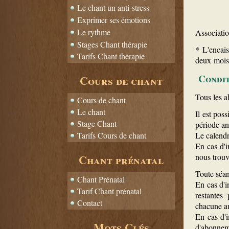
Le chant un anti-stress
Exprimer ses émotions
Le rythme
Associati
Stages Chant thérapie
* L'encai
Tarifs Chant thérapie
deux mois 
Condit
Cours de chant
Tous les 
Cours de chant
Le chant
Il est pos
Stage Chant
période an
Tarifs Cours de chant
Le calendr
En cas d'i
Chant prénatal
nous trouv
Toute séan
Chant Prénatal
En cas d'i
Tarif Chant prénatal
restantes
Contact
chacune au
En cas d'i
Mots Clés
d'abonneme