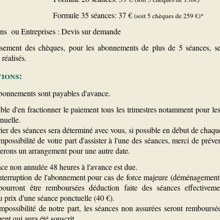
Formule 35 séances: 37 €
(soit 5 chèques de 259 €)*
ons ou Entreprises : Devis sur demande
ssement des chèques, pour les abonnements de plus de 5 séances, se
réalisés.
ions:
abonnements sont payables d'avance.
sible d'en fractionner le paiement tous les trimestres notamment pour 
nuelle.
ier des séances sera déterminé avec vous, si possible en début de chaque
mpossibilité de votre part d'assister à l'une des séances, merci de préven
erons un arrangement pour une autre date.
ce non annulée 48 heures à l'avance est due.
nterruption de l'abonnement pour cas de force majeure (déménagement,
 pourront être remboursées déduction faite des séances effectivemen
 prix d'une séance ponctuelle (40 €).
mpossibilité de notre part, les séances non assurées seront remboursé
nt qui aura été souscrit.