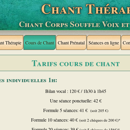
Chant Théra
Chant Corps Souffle Voix et
nt Thérapie
Cours de Chant
Chant Prénatal
Séances en ligne
Con
Tarifs cours de chant
s individuelles 1h:
Bilan vocal : 120 € / 1h30 à 1h45
Une séance ponctuelle: 42 €
Formule 5 séances: 41 €
(soit 205 €)
Formule 10 séances: 40 €
(soit 2 chèques de 200 €)*
Formule 20 séances: 39 €
(soit 5 chèques de 156€)*