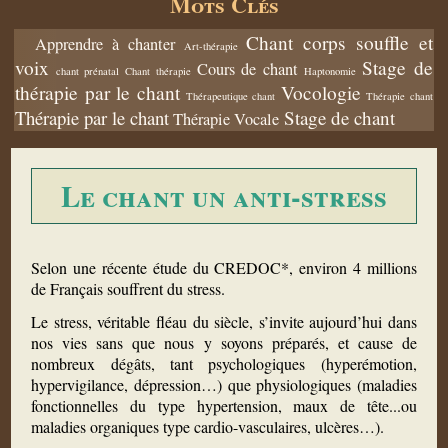
Mots Clés
Chant corps souffle et
Apprendre à chanter
Art-thérapie
voix
Stage de
Cours de chant
chant prénatal
Chant thérapie
Haptonomie
thérapie par le chant
Vocologie
Thérapeutique chant
Thérapie chant
Thérapie par le chant
Stage de chant
Thérapie Vocale
Le chant un anti-stress
Selon une récente étude du CREDOC*, environ 4 millions
de Français souffrent du stress.
Le stress, véritable fléau du siècle, s’invite aujourd’hui dans
nos vies sans que nous y soyons préparés, et cause de
nombreux dégâts, tant psychologiques (hyperémotion,
hypervigilance, dépression…) que physiologiques (maladies
fonctionnelles du type hypertension, maux de tête...ou
maladies organiques type cardio-vasculaires, ulcères…).