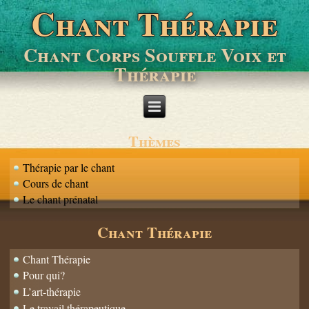
Chant Thérapie
Chant Corps Souffle Voix et
Thérapie
Thèmes
Thérapie par le chant
Cours de chant
Le chant prénatal
Chant Thérapie
Chant Thérapie
Pour qui?
L’art-thérapie
Le travail thérapeutique