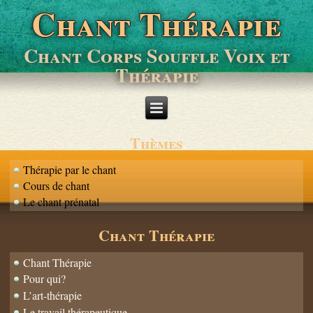
Chant Thérapie
Chant Corps Souffle Voix et
Thérapie
Thèmes
Thérapie par le chant
Cours de chant
Le chant prénatal
Chant Thérapie
Chant Thérapie
Pour qui?
L’art-thérapie
Le travail thérapeutique