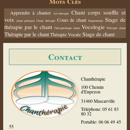
Mots Clés
Chant corps souffle et
Apprendre à chanter
Art-thérapie
voix
Stage de
Cours de chant
chant prénatal
Chant thérapie
Haptonomie
thérapie par le chant
Vocologie
Thérapeutique chant
Thérapie chant
Thérapie par le chant
Stage de chant
Thérapie Vocale
Contact
Chanthérapie
100 Chemin
d'Enpezou
31460 Mascarville
Téléphone: 05 61 83
80 32
Portable: 06 06 49 45
55