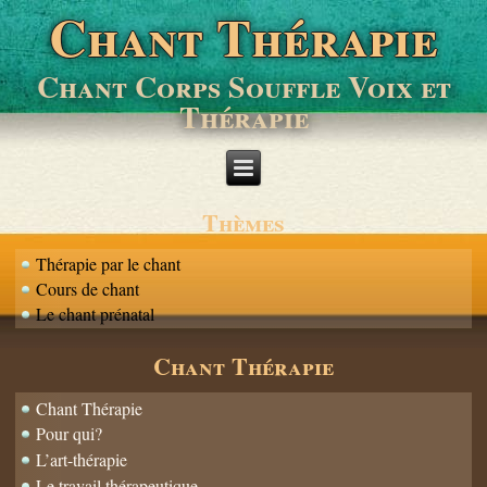
Chant Thérapie
Chant Corps Souffle Voix et
Thérapie
Thèmes
Thérapie par le chant
Cours de chant
Le chant prénatal
Chant Thérapie
Chant Thérapie
Pour qui?
L’art-thérapie
Le travail thérapeutique