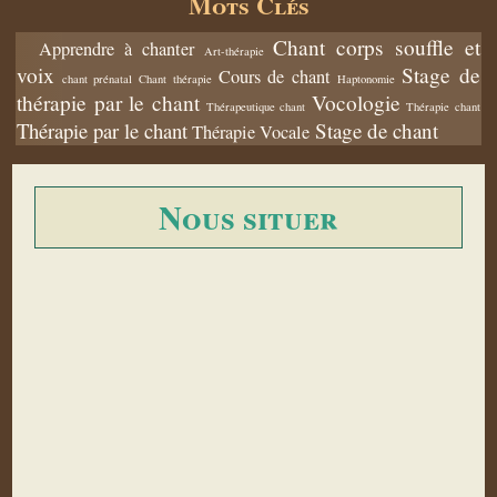
Mots Clés
Chant corps souffle et
Apprendre à chanter
Art-thérapie
voix
Stage de
Cours de chant
chant prénatal
Chant thérapie
Haptonomie
thérapie par le chant
Vocologie
Thérapeutique chant
Thérapie chant
Thérapie par le chant
Stage de chant
Thérapie Vocale
Nous situer