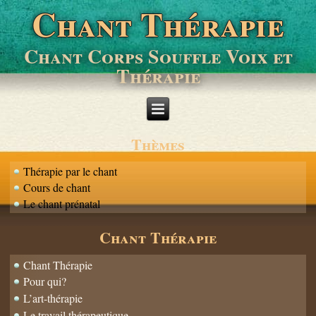
Chant Thérapie
Chant Corps Souffle Voix et
Thérapie
Thèmes
Thérapie par le chant
Cours de chant
Le chant prénatal
Chant Thérapie
Chant Thérapie
Pour qui?
L’art-thérapie
Le travail thérapeutique