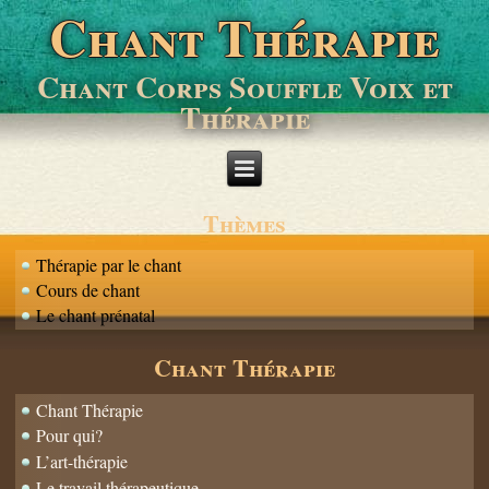
Chant Thérapie
Chant Corps Souffle Voix et
Thérapie
Thèmes
Thérapie par le chant
Cours de chant
Le chant prénatal
Chant Thérapie
Chant Thérapie
Pour qui?
L’art-thérapie
Le travail thérapeutique