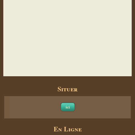
Situer
ici
En Ligne