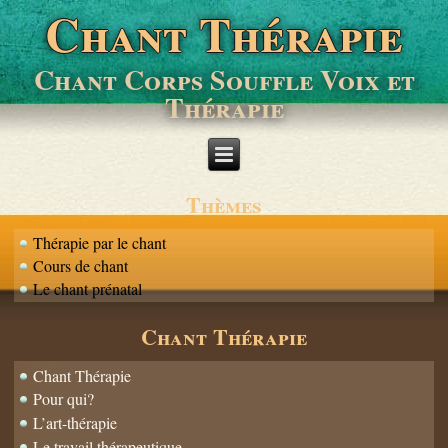
Chant Thérapie
Chant Corps Souffle Voix et
Thérapie
Thèmes
Thérapie par le chant
Cours de chant
Le chant prénatal
Chant Thérapie
Chant Thérapie
Pour qui?
L’art-thérapie
Le travail thérapeutique