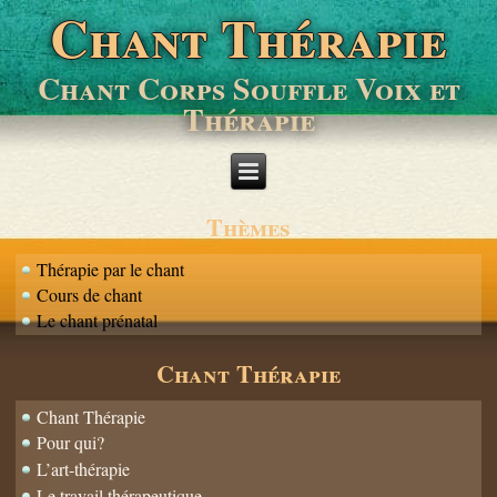
Chant Thérapie
Chant Corps Souffle Voix et
Thérapie
Thèmes
Thérapie par le chant
Cours de chant
Le chant prénatal
Chant Thérapie
Chant Thérapie
Pour qui?
L’art-thérapie
Le travail thérapeutique