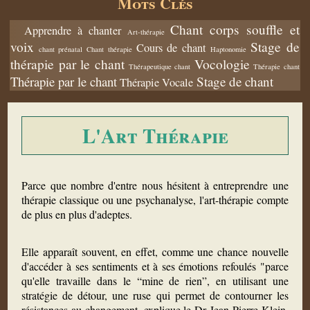
Mots Clés
Chant corps souffle et
Apprendre à chanter
Art-thérapie
voix
Stage de
Cours de chant
chant prénatal
Chant thérapie
Haptonomie
thérapie par le chant
Vocologie
Thérapeutique chant
Thérapie chant
Thérapie par le chant
Stage de chant
Thérapie Vocale
L'Art Thérapie
Parce que nombre d'entre nous hésitent à entreprendre une
thérapie classique ou une psychanalyse, l'art-thérapie compte
de plus en plus d'adeptes.
Elle apparaît souvent, en effet, comme une chance nouvelle
d'accéder à ses sentiments et à ses émotions refoulés "parce
qu'elle travaille dans le “mine de rien”, en utilisant une
stratégie de détour, une ruse qui permet de contourner les
résistances au changement, explique le Dr Jean-Pierre Klein,